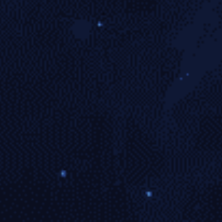
v6.2.0 · 发布于 2025年8月
v6.1.3 · 发布于 2025年6月
v6.0.0 · 发布于 2025年3月