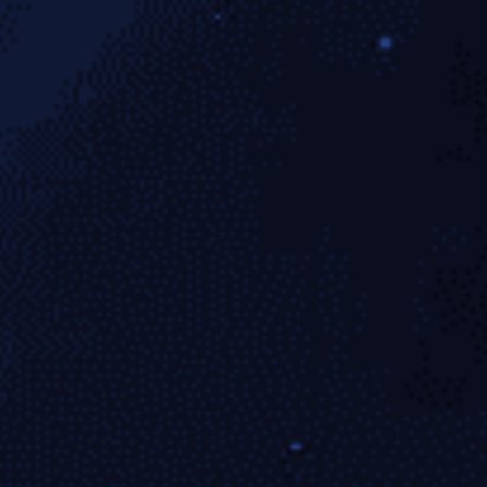
我们的品牌
作为综合性的米兰体育平台，
造一个安全、稳定、可信赖的