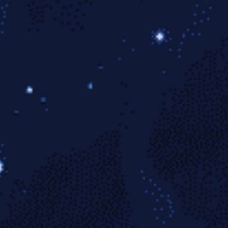
建的智能分析系统，实时捕捉各项运行数据，提升平台的响应效
AI推荐准确率
稳定上传速率
92.6%
98%
赛事个性推荐
用户数据反馈
安全流程层
访问身份控制