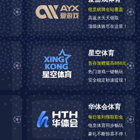
质的数字化观赛体验。我们整合
高清
ANSPORT服务。
亚、中东、欧洲等区域建立了本地化技